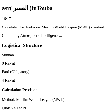
asr
)
العصر
(
in
Touba
16:17
Calculated for
Touba
via
Muslim World League (MWL)
standard.
Calibrating Atmospheric Intelligence...
Logistical Structure
Sunnah
0
Rak'at
Fard (Obligatory)
4
Rak'at
Calculation Precision
Method:
Muslim World League (MWL)
Qibla:
74.14
°
N