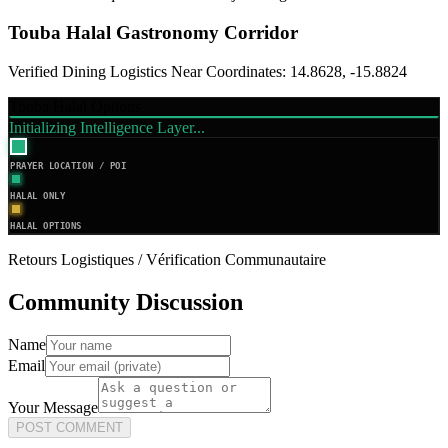
Touba
Halal Gastronomy Corridor
Verified Dining Logistics Near Coordinates:
14.8628
,
-15.8824
Touba Halal Options
Initializing Intelligence Layer...
PRAYER LOCATION / POI
HALAL ONLY
HALAL OPTIONS
Retours Logistiques / Vérification Communautaire
Community Discussion
Name
Email
Your Message
POST COMMENT