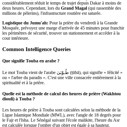
considérablement réduit le temps de trajet depuis Dakar à moins de
deux heures. Cependant, lors du
Grand Magal
(qui rassemble des
millions de pèlerins), l'infrastructure routière est saturée.
Logistique du Jumu'ah:
Pour la prière du vendredi à la Grande
Mosquée, prévoyez une marge d'arrivée de 45 minutes pour franchir
les périmètres de sécurité, trouver un stationnement et accéder à la
cour intérieure.
Common Intelligence Queries
Que signifie Touba en arabe ?
Le mot Touba vient de l'arabe طُـوْبَىٰ (ṭūbā), qui signifie « félicité »
ou « l'arbre du paradis ». C'est une ville consacrée entièrement à la
spiritualité et à la prière.
Quelle est la méthode de calcul des heures de prière (Wakhtou
diouli) à Touba ?
Les heures de prière à Touba sont calculées selon la méthode de la
Ligue Islamique Mondiale (MWL), avec l'angle de 18 degrés pour
le Fajr et l'Isha. Le Sénégal suivant l'école malikite, l'heure du Asr
est calculée lorsque l'ombre d'un objet est égale à sa hauteur.