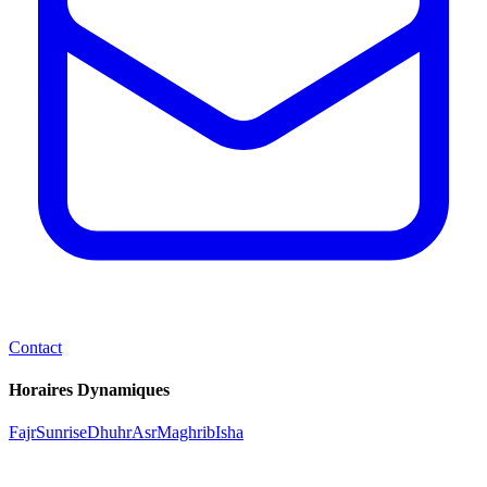
Contact
Horaires Dynamiques
Fajr
Sunrise
Dhuhr
Asr
Maghrib
Isha