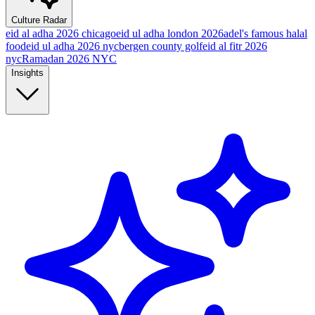
Culture Radar
eid al adha 2026 chicago
eid ul adha london 2026
adel's famous halal
food
eid ul adha 2026 nyc
bergen county golf
eid al fitr 2026
nyc
Ramadan 2026 NYC
Insights